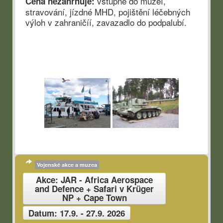
vstupné do muzeí,
Cena nezahrnuje:
stravování, jízdné MHD, pojištění léčebných
výloh v zahraničíí, zavazadlo do podpalubí.
Vojenské akce a muzea
Akce: JAR - Africa Aerospace
and Defence + Safari v Krüger
NP + Cape Town
Datum: 17.9. - 27.9. 2026