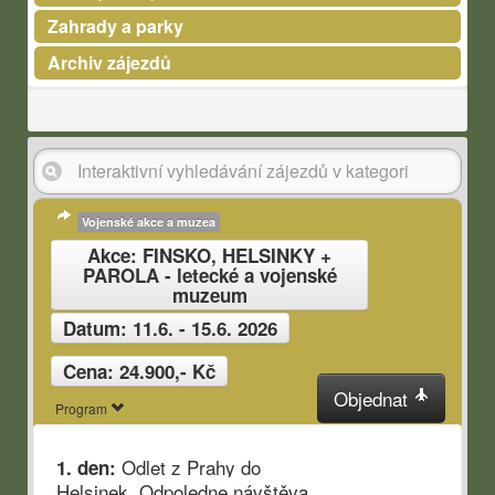
Zahrady a parky
Archiv zájezdů
Vojenské akce a muzea
Akce: FINSKO, HELSINKY +
PAROLA - letecké a vojenské
muzeum
Datum: 11.6. - 15.6. 2026
Cena: 24.900,- Kč
Objednat
Program
Odlet z Prahy do
1. den:
SRN, BERLÍN - Deutsche Museum + Gatow - Luftwaffe Museum
Helsinek. Odpoledne návštěva