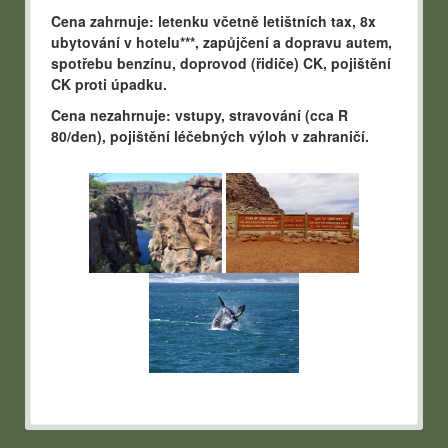
Cena zahrnuje:
letenku včetně letištních tax, 8x
ubytování v hotelu***, zapůjčení a dopravu autem,
spotřebu benzínu, doprovod (řidiče) CK, pojištění
CK proti úpadku.
Cena nezahrnuje:
vstupy, stravování (cca R
80/den), pojištění léčebných výloh v zahraničí.