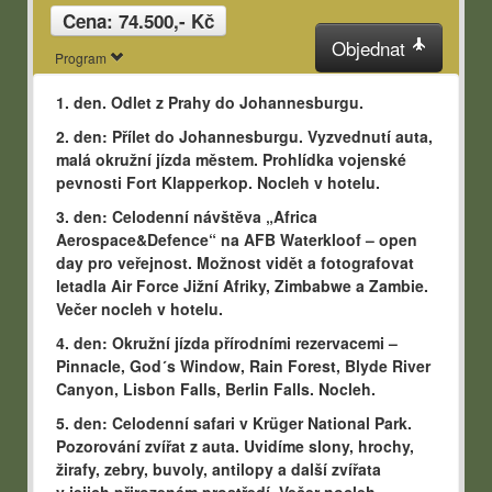
Cena: 74.500,- Kč
Objednat
Program
1. den. Odlet z Prahy do Johannesburgu.
SRN, BERLÍN - Deutsche Museum + Gatow - Luftwaffe Museum
2. den: Přílet do Johannesburgu. Vyzvednutí auta,
malá okružní jízda městem. Prohlídka vojenské
pevnosti Fort Klapperkop. Nocleh v hotelu.
3. den: Celodenní návštěva „Africa
Aerospace&Defence“ na AFB Waterkloof – open
day pro veřejnost. Možnost vidět a fotografovat
letadla Air Force Jižní Afriky, Zimbabwe a Zambie.
Večer nocleh v hotelu.
4. den: Okružní jízda přírodními rezervacemi –
Pinnacle, God´s Window, Rain Forest, Blyde River
Canyon, Lisbon Falls, Berlin Falls. Nocleh.
5. den: Celodenní safari v Krüger National Park.
Pozorování zvířat z auta. Uvidíme slony, hrochy,
žirafy, zebry, buvoly, antilopy a další zvířata
v jejich přirozeném prostředí. Večer nocleh